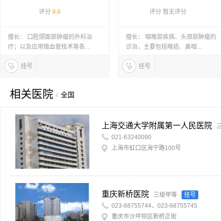
评分
9.6
评分 暂无评分
擅长： 口腔颌面部肿瘤的外科治
擅长： 咽喉部疾病、头颈部肿瘤的
疗；以及应用微血管技术等各...
诊治，主要包括喉癌、鼻咽...
挂号
挂号
相关医院
全国
上海交通大学附属第一人民医院
021-63240090
上海市虹口区海宁路100号
重庆新桥医院
三级甲等
挂号
023-68755744、023-68755745
重庆市沙坪坝区新桥正街