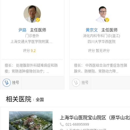
主任医师
主任医师
尹路
黄宗文
门诊普外
消化内科专科门诊(温江)
上海交通大学医学院附属瑞金医院
四川大学华西医院
评分
9.2
评分 暂无评分
擅长： 处理腹部外科疑难病症和肠
擅长： 中西医结合治疗重症急性胰
瘘；胃肠道肿瘤微创治疗；...
腺炎、肠梗阻、胃肠动力障...
挂号
挂号
相关医院
全国
上海华山医院宝山院区（原华山北
021-66895999