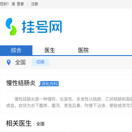
|
您好！ 请
登录
注册
综合
医生
医院
全国
切换
慢性结肠炎
消化内科
慢性结肠炎是一种慢性、反复性、多发性以结肠、乙状结肠和直
病变。症状为左下腹疼、腹泻、里急后重、时便下沾液、便秘或泄泻交
相关医生
全国