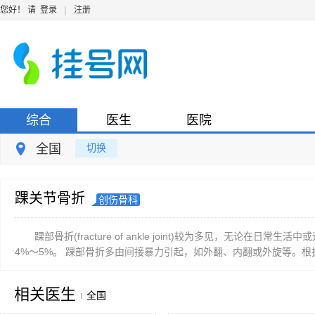
|
您好！ 请
登录
注册
综合
医生
医院
全国
切换
踝关节骨折
创伤骨科
踝部骨折(fracture of ankle joint)较为多见，无
4%～5%。 踝部骨折多由间接暴力引起，如外翻、内翻或外旋等。根据
相关医生
全国