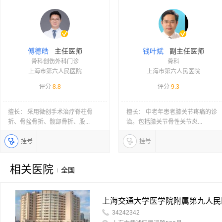
主任医师
副主任医师
傅德皓
钱叶斌
骨科创伤外科门诊
骨科
上海市第六人民医院
上海市第六人民医院
评分
8.8
评分
9.3
擅长： 采用微创手术治疗脊柱骨
擅长： 中老年患者膝关节疼痛的诊
折、骨盆骨折、髋部骨折、股...
治。包括膝关节骨性关节炎...
挂号
挂号
相关医院
全国
上海交通大学医学院附属第九人民
34242342