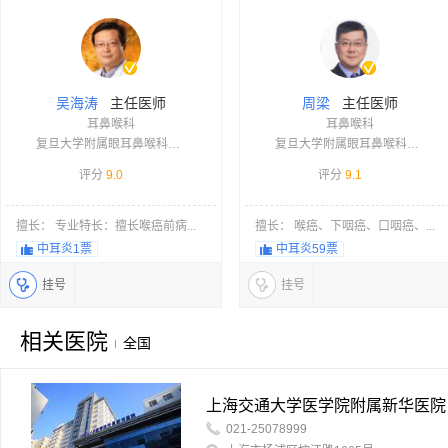
主任医师
主任医师
吴海涛
周梁
耳鼻喉科
耳鼻喉科
复旦大学附属眼耳鼻喉科医院
复旦大学附属眼耳鼻喉科医院
评分
9.0
评分
9.1
擅长： 专业特长：擅长喉癌前病...
擅长： 喉癌、下咽癌、口咽癌、...
中耳炎
1票
中耳炎
59票
挂号
挂号
相关医院
全国
上海交通大学医学院附属新华医院
021-25078999