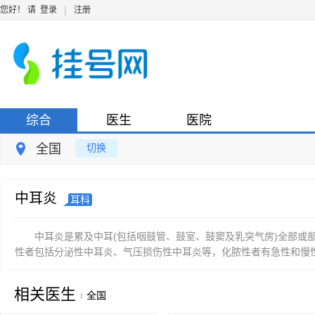
|
您好！ 请
登录
注册
综合
医生
医院
全国
切换
中耳炎
耳科
中耳炎是累及中耳(包括咽鼓管、鼓室、鼓窦及乳突气房)全部或
性者包括分泌性中耳炎、气压损伤性中耳炎等，化脓性者有急性和慢性
相关医生
全国