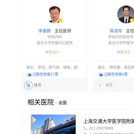
主任医师
主任
李善群
蒋进军
呼吸内科
呼吸内科高级专
复旦大学附属中山医院
复旦大学附属中
评分
8.7
评分
9.5
擅长： 鼾症、肺气肿、哮喘、肺...
擅长： 肺栓塞、重症肺炎
过敏性咳嗽
27票
过敏性咳嗽
4票
挂号
挂号
相关医院
全国
上海交通大学医学院附
021-25078999