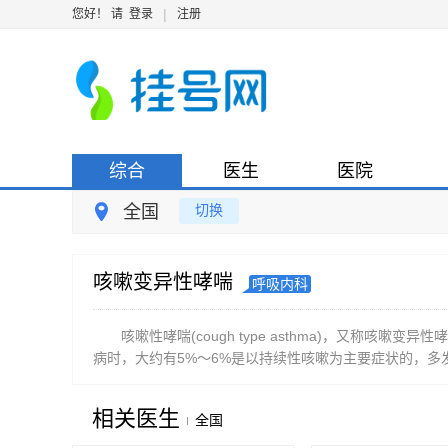
|
您好！ 请
登录
注册
综合
医生
医院
全国
切换
咳嗽变异性哮喘
呼吸内科
咳嗽性哮喘(cough type asthma)，又称
病时，大约有5%～6%是以持续性咳嗽为主要症状的，多发
相关医生
全国