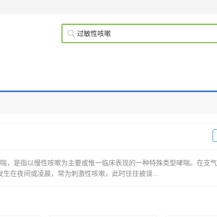
咳嗽变异性哮喘，是指以慢性咳嗽为主要或惟一临床表现的一种特殊类型哮喘。在支
生在夜间或凌晨，常为刺激性咳嗽，此时往往被误...