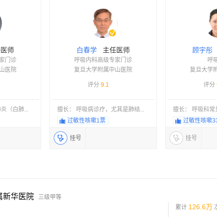
医师
主任医师
白春学
顾宇彤
家门诊
呼吸内科高级专家门诊
呼
山医院
复旦大学附属中山医院
复旦大学
评分
9.1
评分
（白肺...
擅长： 呼吸病诊疗，尤其是肺结...
擅长： 呼吸科常见
过敏性咳嗽
1票
过敏性咳嗽
3
挂号
挂号
属新华医院
三级甲等
126.6万
累计