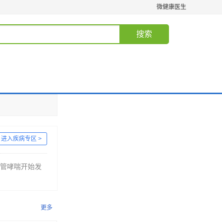
微健康医生
搜索
进入疾病专区 >
气管哮喘开始发
更多