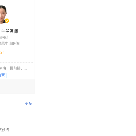
主任医师
吸内科
附属中山医院
9.1
病，慢阻肺、...
3票
更多
次预约