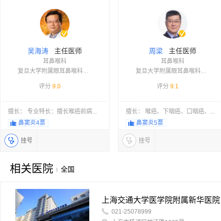
主任医师
主任医师
吴海涛
周梁
耳鼻喉科
耳鼻喉科
复旦大学附属眼耳鼻喉科医院
复旦大学附属眼耳鼻喉科医院
评分
9.0
评分
9.1
擅长： 专业特长：擅长喉癌前病...
擅长： 喉癌、下咽癌、口咽癌、...
鼻窦炎
4票
鼻窦炎
5票
挂号
挂号
相关医院
全国
上海交通大学医学院附属新华医院
021-25078999