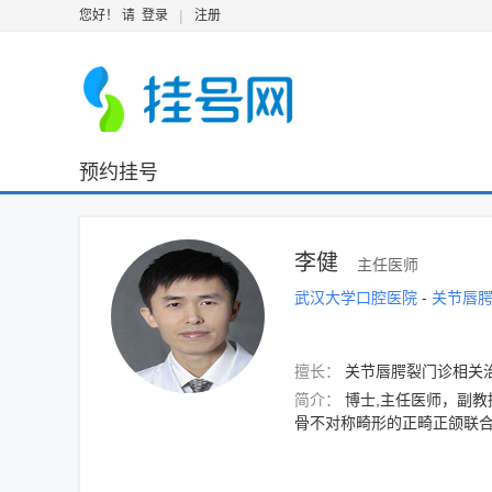
|
您好！ 请
登录
注册
预约挂号
李健
主任医师
武汉大学口腔医院
-
关节唇
擅长：
关节唇腭裂门诊相关
简介：
博士,主任医师，副
骨不对称畸形的正畸正颌联合