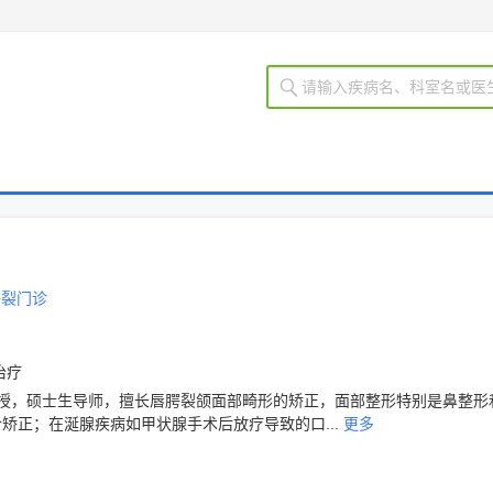
腭裂门诊
治疗
教授，硕士生导师，擅长唇腭裂颌面部畸形的矫正，面部整形特别是鼻整形
矫正；在涎腺疾病如甲状腺手术后放疗导致的口...
更多