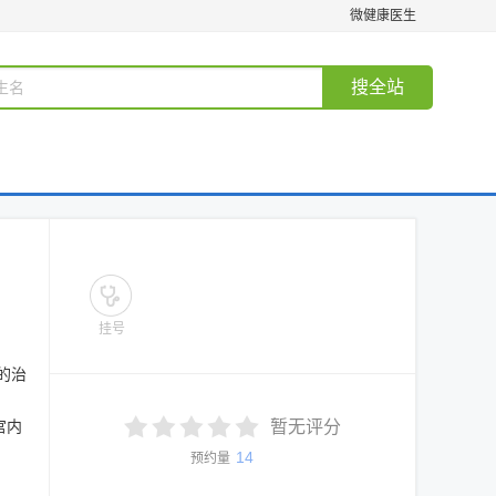
微健康医生
搜全站
挂号
的治
宫内
暂无评分
14
预约量