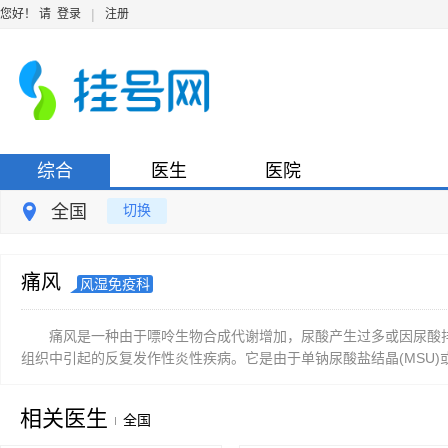
|
您好！ 请
登录
注册
综合
医生
医院
全国
切换
痛风
风湿免疫科
痛风是一种由于嘌呤生物合成代谢增加，尿酸产生过多或因尿酸
组织中引起的反复发作性炎性疾病。它是由于单钠尿酸盐结晶(MSU)
相关医生
全国