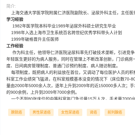
简介:
上海交通大学医学院附属仁济医院副院长、泌尿外科主任，主任医
学习经验
1982年医学院本科毕业1989年泌尿外科硕士研究生毕业
1998年入选上海市卫生系统百名跨世纪优秀学科带头人计划
1999年破格晋升主任医师
工作经验
作为科主任，他领导仁济医院泌尿科率先打破技术垄断，引进竞争
年轻医生更好的为病人服务，同时在管理上不断改革创新，门诊病房
度、日间病房管理制度、普通门诊预约制度、病人随访制度。
每项制度，既把病人的利益放在首位，又调动了每位医护人员的积
科室工作业绩突飞猛进，在科室规模基本没变的情况下（床位数70-8
量由2000年5000余人次，逐年上升到2009年的近150000多人次；手
的900余例，上升到2009年7000余例。
一个不到80张床位的中等科室年门急诊量15万人次，手术量7000
和特大手术占60%以上，这在国内乃至国际同行都是少见的
科研经验
膀胱癌
男性尿道癌
女性尿道癌
肾癌
前列腺癌
在科研上，他结合自身临床实践，亦主要从事泌尿系肿瘤的研究，
基础和临床研究，近五年申请各类课题11项，其中国家自然基金2项
项，局级课题2项，累计获得科研经费545万元，发表论文60余篇，其