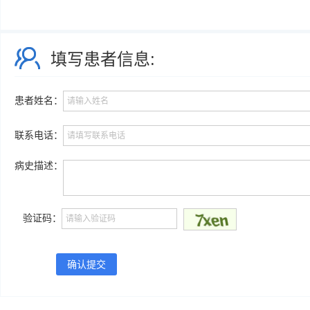
9篇，累计影响因子18.6分。
社会兼职
上海市男科学研究所所长、中华医学会男科学分会副主任委员、中
外科分会常委、中华医师学会泌尿外科分会委员、上海市医学会男科
填写患者信息:
员、上海市医学会泌尿外科分会副主任委员、《中国男科学杂志》常
华泌尿外科杂志》等多本杂志的编委。
他还担任上海市高干保健医师、上海市卫生系统高评委、上海市医
患者姓名：
术鉴定委员会成员等 特殊荣誉 2004年获上海市“十佳医师”称号、首
科大学校长奖获得者，2006年获上海市“五一”劳动奖章，2007年获
联系电话：
奖“吴阶平医学奖”。
病史描述：
验证码：
确认提交