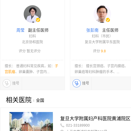
副主任医师
主任医师
周莹
张彭南
妇科
妇科（市民）
北京协和医院
复旦大学附属华东医院
评分 暂无评分
评分
9.8
擅长： 普通妇科常见疾病，如：
子
擅长： 擅长宫颈癌、子宫内膜癌、
宫肌瘤
、卵巢囊肿、子宫内...
卵巢癌等妇科肿瘤的手术、...
挂号
挂号
相关医院
全国
复旦大学附属妇产科医院黄浦院区
021-33189900