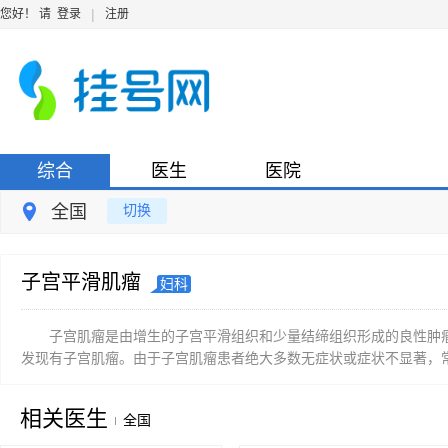
|
您好！ 请
登录
注册
综合
医生
医院
全国
切换
子宫平滑肌瘤
妇科
子宫肌瘤是由增生的子宫平滑组织和少量结缔组织形成的良性肿瘤
发现有子宫肌瘤。由于子宫肌瘤患者绝大多数无症状或症状不显著，常
相关医生
全国