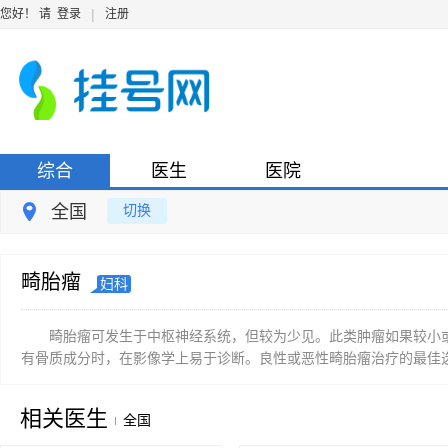
|
您好！ 请
登录
注册
综合
医生
医院
全国
切换
畸胎瘤
妇科
畸胎瘤可发生于中枢神经系统，但较为少见。此类肿瘤如果较小
有骨质成分时，在影像学上易于诊断。良性或恶性畸胎瘤治疗的最佳选择
相关医生
全国