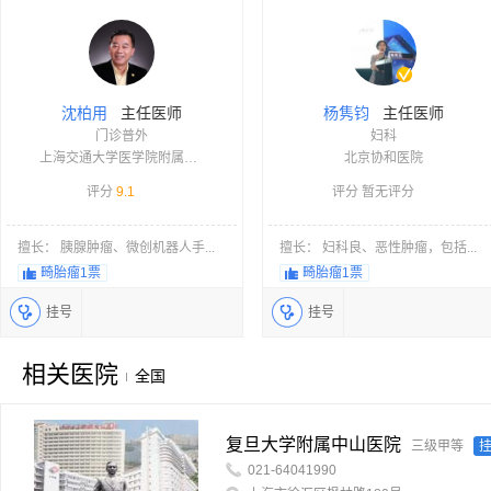
主任医师
主任医师
沈柏用
杨隽钧
门诊普外
妇科
上海交通大学医学院附属瑞金医院
北京协和医院
评分
9.1
评分 暂无评分
擅长： 胰腺肿瘤、微创机器人手...
擅长： 妇科良、恶性肿瘤，包括...
畸胎瘤
1票
畸胎瘤
1票
挂号
挂号
相关医院
全国
复旦大学附属中山医院
三级甲等
021-64041990