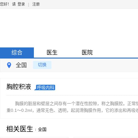
|
您好！ 请
登录
注册
综合
医生
医院
全国
切换
胸腔积液
呼吸内科
胸膜的脏层和壁层之间存有一个潜在性腔隙，称之胸膜腔。正常情
重0.1～0.2ml，通常无色、透明，起润滑胸膜作用，它的渗出和再吸
相关医生
全国