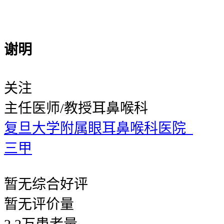
谢明
关注
主任医师/教授
耳鼻喉科
复旦大学附属眼耳鼻喉科医院
三甲
暂无
综合好评
暂无
评价量